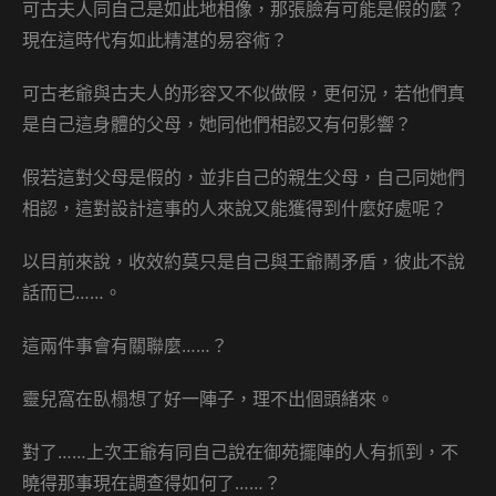
可古夫人同自己是如此地相像，那張臉有可能是假的麼？
現在這時代有如此精湛的易容術？
可古老爺與古夫人的形容又不似做假，更何況，若他們真
是自己這身體的父母，她同他們相認又有何影響？
假若這對父母是假的，並非自己的親生父母，自己同她們
相認，這對設計這事的人來說又能獲得到什麼好處呢？
以目前來說，收效約莫只是自己與王爺鬧矛盾，彼此不說
話而已……。
這兩件事會有關聯麼……？
靈兒窩在臥榻想了好一陣子，理不出個頭緒來。
對了……上次王爺有同自己說在御苑擺陣的人有抓到，不
曉得那事現在調查得如何了……？