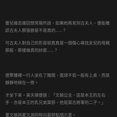
靈兒邊走邊回想冥殤所說，如果她再見到古夫人，便能確
認古夫人那張臉是不是真的……？
可古夫人對自己的形容就真真是一個傷心尋找女兒的母親
那般，那樣做真的好麼……？
德聚樓裡一行人坐在了雅間，雲頎不若一般有上桌，而是
靜靜地候在一旁。
才坐下來，昊天嶺便道：「文嫣公主，這是本王的左右
手、亦是本王的乳兄弟莫邪，他是莫古將軍的二子。」
夏文嫣與夏文淵同時向莫邪點頭示意。