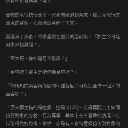
她有些無奈地笑了笑。
壺裡的水很快便滾了，冥殤開始泡起茶來，靈兒見他行雲
流水的茶藝，心漸漸跟著靜了下來。
冥殤分了茶後，將茶盞放在靈兒的面前道：「郡主今日是
何事來找冥殤？」
「冥大哥，你知道易容術麼？」
「易容術？郡主是指何種易容術？」
「你所知的易容術能做到何種程度？可以完全仿一個人的
面容嗎？」
「原來郡主指的是這個，這是可以的。若是再配合上如同
仿製對象的身材、行為等等，基本上在不發聲的情況下可
以仿得微妙微肖。當然，亦是有人會特意模仿仿製對象的