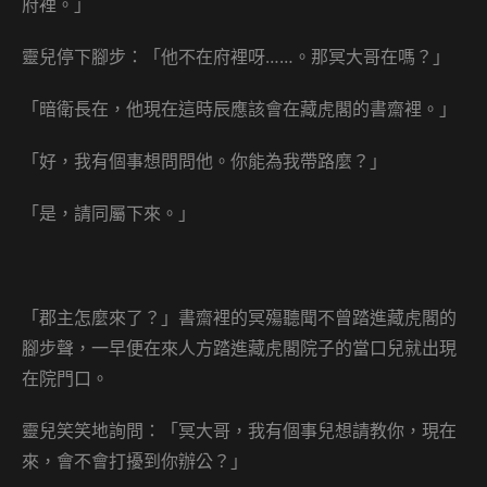
府裡。」
靈兒停下腳步：「他不在府裡呀……。那冥大哥在嗎？」
「暗衛長在，他現在這時辰應該會在藏虎閣的書齋裡。」
「好，我有個事想問問他。你能為我帶路麼？」
「是，請同屬下來。」
「郡主怎麼來了？」書齋裡的冥殤聽聞不曾踏進藏虎閣的
腳步聲，一早便在來人方踏進藏虎閣院子的當口兒就出現
在院門口。
靈兒笑笑地詢問：「冥大哥，我有個事兒想請教你，現在
來，會不會打擾到你辦公？」