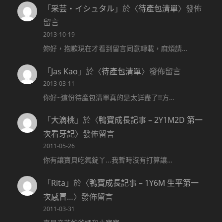
「
采芸‧イシュタル
」於〈
待產包清單
〉發佈
留言
2013-10-19
妳好，抱歉現在才看到留言同意轉載，麻煩請…
「
Jas Kao
」於〈
待產包清單
〉發佈留言
2013-03-11
你好~這份待產包清單真的是太詳盡了!!方…
「
大滴桃
」於〈
鴨寶成長記事 – 2Y1M2D 第一
次看牙記
〉發佈留言
2011-05-26
你有讓寶貝吃氟錠丫...我暫時沒有打算讓…
「
Rita
」於〈
鴨寶成長記事 – 1Y6M 生平第一
次感冒…
〉發佈留言
2011-03-31