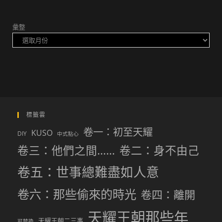
彙整
標籤雲
卷一：初至天耀
KUSO
DIY
中式點心
卷三：他們之間……
卷二：身不由己
卷五：世事總難盡如人意
卷六：那些偷來的時光
卷四：離開
天耀王朝那些年
天耀王朝二三事
可替換