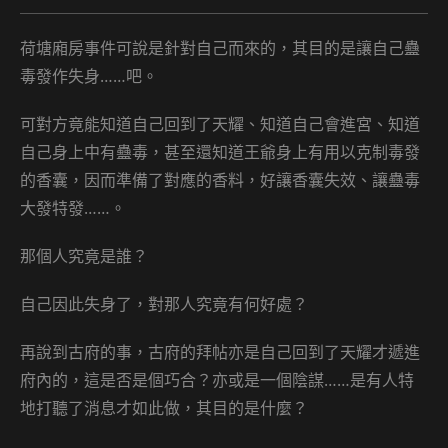
comments:
荷塘廂房事件可說是針對自己而來的，其目的是讓自己蠱
毒發作失身……吧。
可對方竟能知道自己回到了天耀、知道自己會進宮、知道
自己身上中有蠱毒，甚至還知道王爺身上有用以克制毒發
的香囊，因而準備了對應的香料，好讓香囊失效、讓蠱毒
大發特發……。
那個人究竟是誰？
自己因此失身了，對那人究竟有何好處？
再說到古府的事，古府的拜帖亦是自己回到了天耀才遞進
府內的，這是否是個巧合？亦或是一個陰謀……是有人特
地打聽了消息才如此做，其目的是什麼？