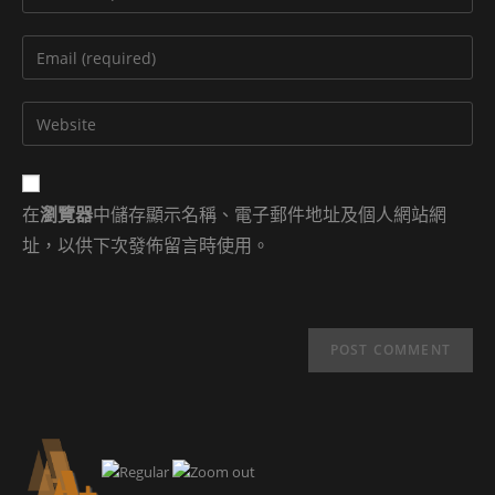
your
name
Enter
or
your
username
email
Enter
to
address
your
comment
to
website
comment
URL
在
瀏覽器
中儲存顯示名稱、電子郵件地址及個人網站網
(optional)
址，以供下次發佈留言時使用。