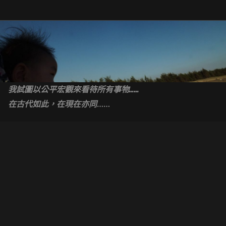
Skip
to
content
我試圖以公平宏觀來看待所有事物……
……
在古代如此，在現在亦同