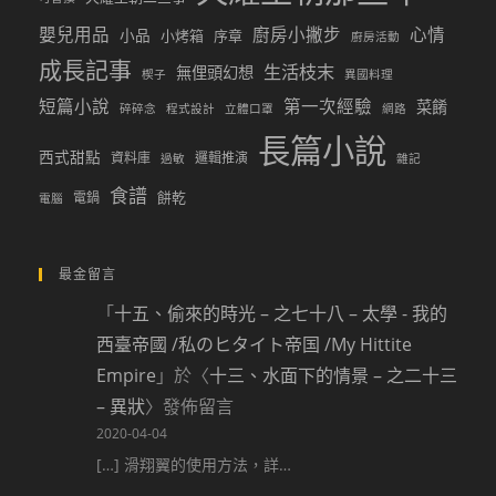
嬰兒用品
廚房小撇步
心情
小品
小烤箱
序章
廚房活動
成長記事
生活枝末
無俚頭幻想
楔子
異國料理
短篇小說
第一次經驗
菜餚
碎碎念
程式設計
立體口罩
網路
長篇小說
西式甜點
資料庫
邏輯推演
過敏
雜記
食譜
餅乾
電鍋
電腦
最金留言
「
十五、偷來的時光 – 之七十八 – 太學 - 我的
西臺帝國 /私のヒタイト帝国 /My Hittite
Empire
」於〈
十三、水面下的情景 – 之二十三
– 異狀
〉發佈留言
2020-04-04
[…] 滑翔翼的使用方法，詳…