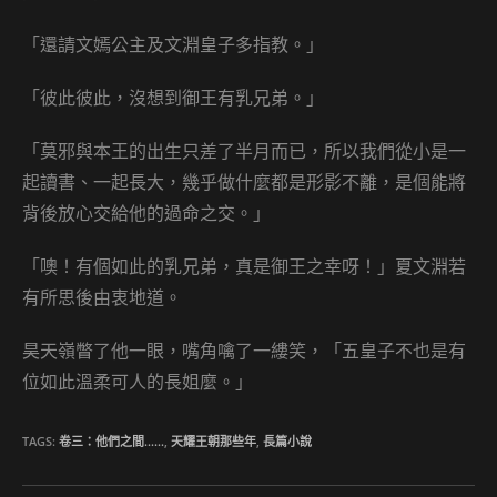
「還請文嫣公主及文淵皇子多指教。」
「彼此彼此，沒想到御王有乳兄弟。」
「莫邪與本王的出生只差了半月而已，所以我們從小是一
起讀書、一起長大，幾乎做什麼都是形影不離，是個能將
背後放心交給他的過命之交。」
「噢！有個如此的乳兄弟，真是御王之幸呀！」夏文淵若
有所思後由衷地道。
昊天嶺瞥了他一眼，嘴角噙了一縷笑，「五皇子不也是有
位如此溫柔可人的長姐麼。」
TAGS:
卷三：他們之間……
,
天耀王朝那些年
,
長篇小說