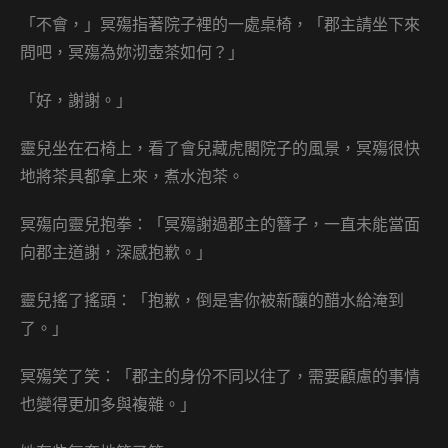
「不會，」冥殤指著院子裡的一處桌椅，「郡主請坐下來
問吧，冥殤為妳沏壺茶如何？」
「好，謝謝。」
靈兒坐在石椅上，看了會兒藏虎閣院子的風景，冥殤很快
地將茶具都拿上來，煮水泡茶。
冥殤向靈兒抱拳：「冥殤謝過郡主的簪子，一直未能當面
向郡主道謝，深感抱歉。」
靈兒搖了搖頭：「抱歉，倒是害你被新釀的醋水給淹到
了。」
冥殤笑了笑：「郡主的身份不同以往了，需要顧慮的事情
也變得更加多與複雜。」