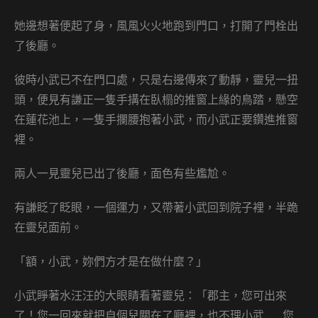
她邊想著便起了身，風風火火地跑到門口，打開了門栓出
了後廳。
彼時小武已不在門口處，只是右邊傳來了動靜，靈兒一扭
頭，便見有謙正一隻手搆在臥榻的推窗上緣的鳥踏，懸空
在蓮花池上，一隻手攔腰抱著小武，而小武正要鑽進推窗
裡。
兩人一見靈兒已出了後廳，面色有些尷尬。
有謙眨了眨眼，一個運力，又帶著小武回到院子裡，半跪
在靈兒面前。
「額，小武，妳們方才是在做什麼？」
小武睜著水汪汪的大眼睛看著靈兒：「郡主，您可出來
了！您一回來就把自個兒關在了廳裡，也不理小武……您