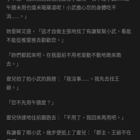
午膳未用也還未喝藥湯呢！小武擔心您的身體吃不
消……。」
她垂眸又道，「這才自做主張地找了有謙幫幫小武，看能
不能從推窗進去勸勸您。」
「妳們都起來吧，在我面前不用老是動不動地跪來跪
去。」
靈兒拍了拍小武的肩膀：「我沒事……。我先去找王
爺。」
「您不先用午膳麼？」
靈兒快速地往前廳跑去：「不用了，我回來再用吧。」
有謙看了眼小武，幾步便追上了靈兒：「郡主，王爺不在