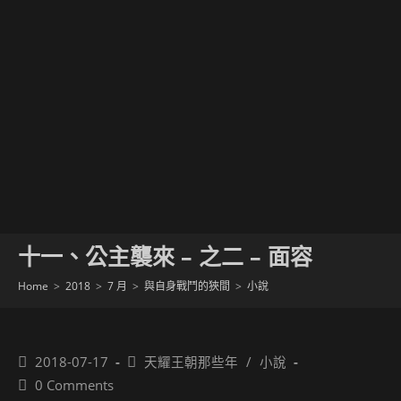
十一、公主襲來 – 之二 – 面容
Home
>
2018
>
7 月
>
與自身戰鬥的狹間
>
小說
Post
Post
2018-07-17
天耀王朝那些年
/
小說
published:
category:
Post
0 Comments