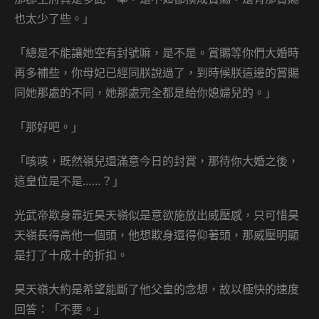
也太少了些。」
「總是不能讓她空有封號嘛，是不是。賞賜等你們大婚時
再多補些，你母妃已經同朕說過了，到時候朕這邊的賞賜
同她那處的不同，她那處完全都是給你媳婦兒的。」
「那好吧。」
「咳咳，既然嶺兒還滿意今日的封賞，那待你大婚之後，
這皇位是不是……？」
光武帝欺身靠近昊天嶺似是意欲施放出威壓感，只可惜昊
天嶺長得高他一個頭，他想欺身還得仰著頭，那威壓明顯
是打了十成十的折扣。
昊天嶺大約是希望能斷了他父皇的念想，故以極快的速度
回答：「不要。」