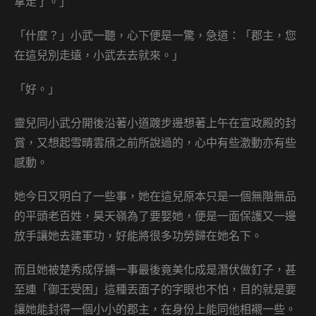
拿走了。」
「什麼？」小武一聽，心下便是一驚，急道：「郡主，您
在這兒別走遠，小武去去就來。」
「好。」
靈兒同小武分開後沿著小道踱步邊想著上午在宣政殿的封
賞，又想起雪晴雲頎之前所說過的，心中有些激動亦有些
感動。
她今日又明白了一些事，她在這兒原本只是一個無階無品
的平頭老百姓，昊天嶺為了要娶她，便是一面保護又一邊
放手讓她去建軍功，好能將很多功勞歸在她名下。
而且她被楚秀成俘擄一事最後竟美化成是潛伏做釘子，甚
至連「御王受困」這種丟面子的字眼也不怕，目的就是要
讓她能封得一個小小的郡主，在身份上能同他相襯一些。