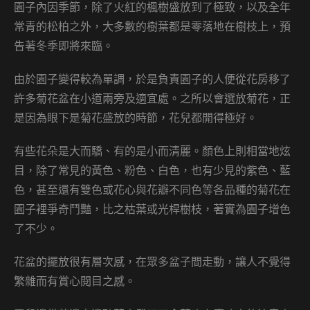
園子內因季節，除了火紅的楓樹盛放到了極致，以及全年
常青的松柏之外，大多數的樹葉都是零落地在樹枝上，預
告著冬季即將來臨。
由於園子變得較為單調，於是負責園子的人便從花房移了
許多菊花盆在小道兩旁及適宜處。之所以會選放菊花，正
是因為眼下是菊花盛放的時節，花兒都開得極好。
有些花朵是大而驕、有的是小而清麗。顏色上則相當地炫
目，除了常見的黃色、粉色、白色，也有少見的紫色、藍
色，甚至還有雙色或花心與花瓣不同色等各品種的菊花在
園子裡爭奇鬥豔，比之枯葉或光桿樹枝，著實為園子增色
了不少。
花盆的擺放很有層次感，在眾多盆子間走動，讓人不覺得
繁雜而有賞心閱目之感。