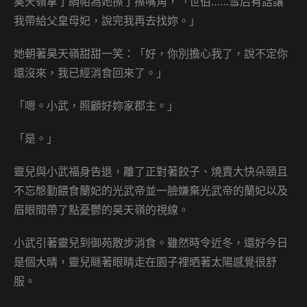
昊天嶺拿了絹帕為她擦了擦嘴角，「世伯……雪后有話讓
我帶給父皇母妃，說完我再去找妳。」
她朝著昊天嶺甜甜一笑：「好，你別擔心我了，說不定你
還沒來，我已經消食回來了。」
「嗯。小武，照顧好妳家郡主。」
「是。」
靈兒與小武福身告退，離了正對著餃子、燒賣大快朵頤且
不忘慇勤餵食蘭妃的光武帝並一臉嫌棄光武帝的蘭妃以及
眉眼間帶了點憂鬱的昊天嶺的視線。
小武引著靈兒到御苑散步消食。雖然時令近冬，還好今日
是個大晴，靈兒瞇著眼睛走在園子裡晒著太陽感覺很舒
服。