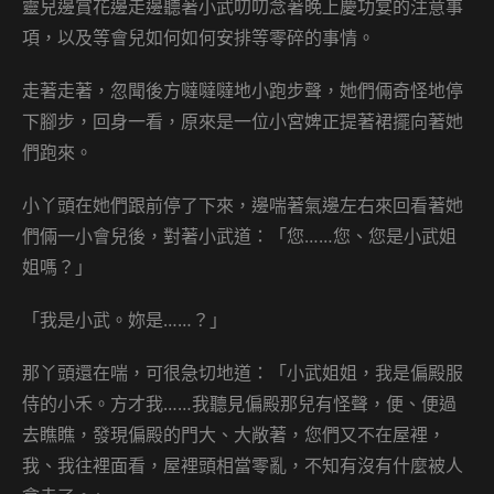
靈兒邊賞花邊走邊聽著小武叨叨念著晚上慶功宴的注意事
項，以及等會兒如何如何安排等零碎的事情。
走著走著，忽聞後方噠噠噠地小跑步聲，她們倆奇怪地停
下腳步，回身一看，原來是一位小宮婢正提著裙擺向著她
們跑來。
小丫頭在她們跟前停了下來，邊喘著氣邊左右來回看著她
們倆一小會兒後，對著小武道：「您……您、您是小武姐
姐嗎？」
「我是小武。妳是……？」
那丫頭還在喘，可很急切地道：「小武姐姐，我是偏殿服
侍的小禾。方才我……我聽見偏殿那兒有怪聲，便、便過
去瞧瞧，發現偏殿的門大、大敞著，您們又不在屋裡，
我、我往裡面看，屋裡頭相當零亂，不知有沒有什麼被人