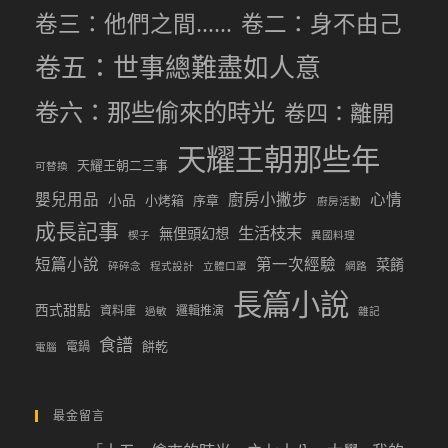
卷三：他們之間……
卷二：身不由己
卷五：世事總難盡如人意
卷六：那些偷來的時光
卷四：離開
天耀王朝那些年
天耀王朝二三事
可替換
嬰兒用品
廚房小撇步
心情
小品
小烤箱
序章
廚房活動
成長記事
生活枝末
無俚頭幻想
楔子
異國料理
短篇小說
第一次經驗
菜餚
碎碎念
程式設計
立體口罩
網路
長篇小說
西式甜點
資料庫
邏輯推演
過敏
雜記
食譜
餅乾
電鍋
電腦
最金留言