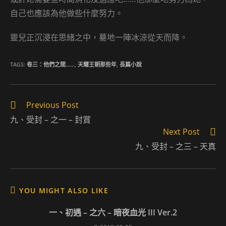
自己也應該為他做些什麼努力。
靈兒正沉浸在思緒之中，驀地一陣冰涼從天而降。
TAGS:
卷三：他們之間……
,
天耀王朝那些年
,
長篇小說
Read
Previous Post
more
九、受封 – 之一 – 封賞
articles
Next Post
九、受封 – 之三 – 天真
YOU MIGHT ALSO LIKE
一、初遇 – 之六 – 暗夜血光 III Ver.2