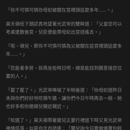
「你不可憐可憐你母妃被關在宮裡頭這麼多年……。」
昊天嶺低下頭認真地望著光武帝的雙眸道：「父皇您可以
考慮遣散後宮，兒臣便能帶母妃出宮逍遙去。」
「呃，嶺兒，那你不可憐可憐為父被關在這宮裡頭這麼多
年……。」
「您能者多勞，就再坐些時日吧，總是能找到願意接您位
置的人。」
「罷了罷了。」光武帝唏噓了半晌後道：「你母妃道昨日
未與你們好好地吃頓午膳，讓你們今日午時再去一趟，她
也好多和你媳婦兒親近親近。」
「知道了。」昊天嶺帶著靈兒正要行禮退下時又見光武帝
神情低落，似是自言自語道：「蘭兒說今日要做燒賣包餃