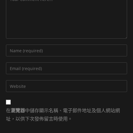
Enter
your
name
Enter
or
your
username
email
Enter
to
address
your
comment
to
website
comment
URL
在
瀏覽器
中儲存顯示名稱、電子郵件地址及個人網站網
(optional)
址，以供下次發佈留言時使用。