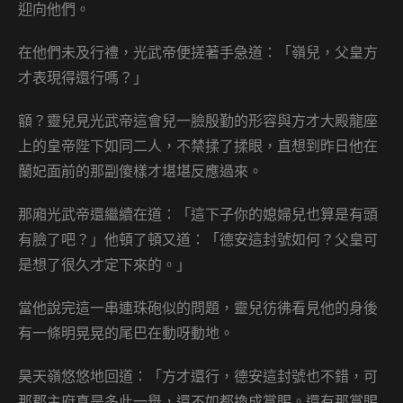
迎向他們。
在他們未及行禮，光武帝便搓著手急道：「嶺兒，父皇方
才表現得還行嗎？」
額？靈兒見光武帝這會兒一臉殷勤的形容與方才大殿龍座
上的皇帝陛下如同二人，不禁揉了揉眼，直想到昨日他在
蘭妃面前的那副傻樣才堪堪反應過來。
那廂光武帝還繼續在道：「這下子你的媳婦兒也算是有頭
有臉了吧？」他頓了頓又道：「德安這封號如何？父皇可
是想了很久才定下來的。」
當他說完這一串連珠砲似的問題，靈兒彷彿看見他的身後
有一條明晃晃的尾巴在動呀動地。
昊天嶺悠悠地回道：「方才還行，德安這封號也不錯，可
那郡主府真是多此一舉，還不如都換成賞賜。還有那賞賜