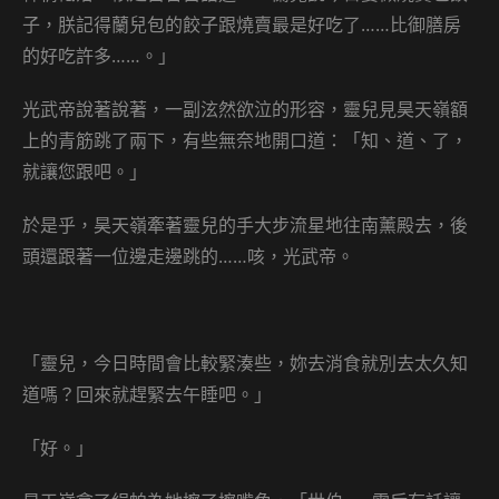
子，朕記得蘭兒包的餃子跟燒賣最是好吃了……比御膳房
的好吃許多……。」
光武帝說著說著，一副泫然欲泣的形容，靈兒見昊天嶺額
上的青筋跳了兩下，有些無奈地開口道：「知、道、了，
就讓您跟吧。」
於是乎，昊天嶺牽著靈兒的手大步流星地往南薰殿去，後
頭還跟著一位邊走邊跳的……咳，光武帝。
「靈兒，今日時間會比較緊湊些，妳去消食就別去太久知
道嗎？回來就趕緊去午睡吧。」
「好。」