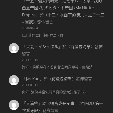
「
十五、偷來的時光 – 之七十八 – 太學 - 我的
西臺帝國 /私のヒタイト帝国 /My Hittite
Empire
」於〈
十三、水面下的情景 – 之二十三
– 異狀
〉發佈留言
2020-04-04
[…] 滑翔翼的使用方法，詳…
「
采芸‧イシュタル
」於〈
待產包清單
〉發佈
留言
2013-10-19
妳好，抱歉現在才看到留言同意轉載，麻煩請…
「
Jas Kao
」於〈
待產包清單
〉發佈留言
2013-03-11
你好~這份待產包清單真的是太詳盡了!!方…
「
大滴桃
」於〈
鴨寶成長記事 – 2Y1M2D 第一
次看牙記
〉發佈留言