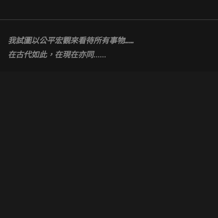
Skip
to
content
我試圖以公平宏觀來看待所有事物……
……
在古代如此，在現在亦同