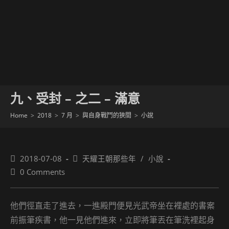
九、受封 – 之二 – 滿意
Home
>
2018
>
7 月
>
與自身戰鬥的狹間
>
小說
Post
Post
2018-07-08
天耀王朝那些年
/
小說
published:
category:
Post
0 Comments
comments:
他們徑直走了進去，一進殿門便見光武帝坐在裡處的書案
前振筆疾書，他一見他們進來，立即將筆丟在筆洗裡起身