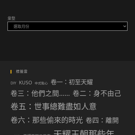
彙整
標籤雲
卷一：初至天耀
KUSO
DIY
中式點心
卷三：他們之間……
卷二：身不由己
卷五：世事總難盡如人意
卷六：那些偷來的時光
卷四：離開
天耀王朝那些年