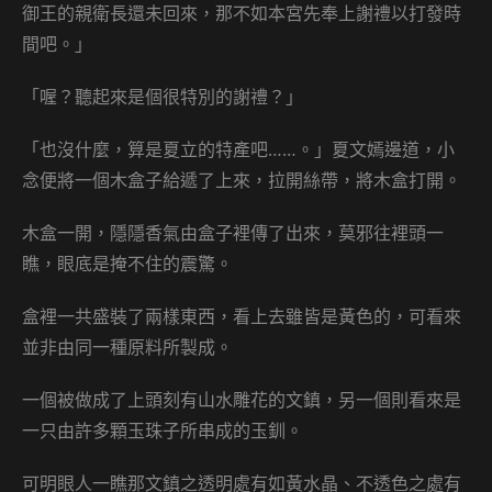
御王的親衛長還未回來，那不如本宮先奉上謝禮以打發時
間吧。」
「喔？聽起來是個很特別的謝禮？」
「也沒什麼，算是夏立的特產吧……。」夏文嫣邊道，小
念便將一個木盒子給遞了上來，拉開絲帶，將木盒打開。
木盒一開，隱隱香氣由盒子裡傳了出來，莫邪往裡頭一
瞧，眼底是掩不住的震驚。
盒裡一共盛裝了兩樣東西，看上去雖皆是黃色的，可看來
並非由同一種原料所製成。
一個被做成了上頭刻有山水雕花的文鎮，另一個則看來是
一只由許多顆玉珠子所串成的玉釧。
可明眼人一瞧那文鎮之透明處有如黃水晶、不透色之處有