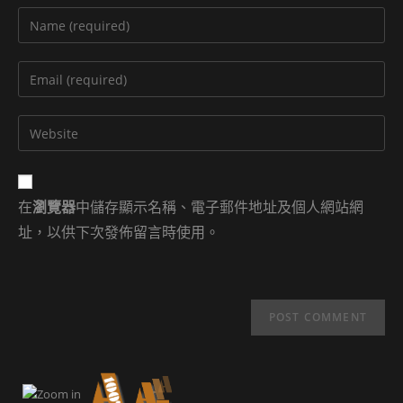
Enter
your
name
Enter
or
your
username
email
Enter
to
address
your
comment
to
website
comment
URL
在
瀏覽器
中儲存顯示名稱、電子郵件地址及個人網站網
(optional)
址，以供下次發佈留言時使用。