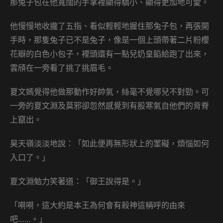
那兔子包在他寬闊的手掌裡顯得驕小、顯得更加地可愛。
他慢慢地收攏了五指、看似輕輕地握住那兔子包，再張開
手時，那隻兔子已不是兔子，像是一個上頭帶著二片粉櫻
花瓣的白色小包子，裡頭還有一點兒奶皇餡給跑了出來，
雲頎在一旁看了挑了挑眉毛。
夏文嫣覺得他做那動作好帥氣，絲毫不覺哪兒不對勁。可
一旁的夏文淵及莫邪卻忽然感覺到有股寒氣自他們的背脊
上竄出。
昊天嶺淡淡地說：「如此便再無形狀上的罣礙，煩惱如何
入口了。」
夏文淵勉力笑著道：「御王說得是。」
「嗬嗬，這大約是本王為何會有殺神這稱呼的由來
吧……。」