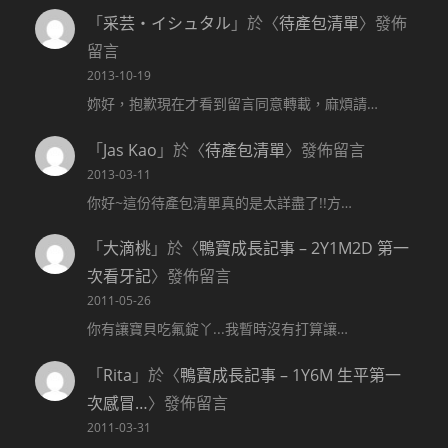
「
采芸‧イシュタル
」於〈
待產包清單
〉發佈
留言
2013-10-19
妳好，抱歉現在才看到留言同意轉載，麻煩請…
「
Jas Kao
」於〈
待產包清單
〉發佈留言
2013-03-11
你好~這份待產包清單真的是太詳盡了!!方…
「
大滴桃
」於〈
鴨寶成長記事 – 2Y1M2D 第一
次看牙記
〉發佈留言
2011-05-26
你有讓寶貝吃氟錠丫...我暫時沒有打算讓…
「
Rita
」於〈
鴨寶成長記事 – 1Y6M 生平第一
次感冒…
〉發佈留言
2011-03-31