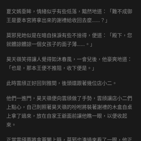
夏文嫣垂眸，情緒似乎有些低落，黯然地道：「難不成御
王是要本宮將拿出來的謝禮給收回去麼……？」
莫邪見她似是在暗自抹淚有些不捨得，便道：「殿下，您
就體諒體諒一個女孩子的面子薄……。」
昊天嶺笑得讓人覺得如沐春風，一會兒後，他豪爽地道：
「也是，那本王便不推阻，收下便是。」
此時雲頎正好回到雅間，後頭還跟著幾位店小二。
他們一進門，昊天嶺便向雲頎做了手勢，雲頎讓店小二們
上點心，自己則照著昊天嶺的吩咐將裝著謝禮的木盒自桌
上拿了過來，放在自家王爺面前讓他瞧一眼，以便收起
來。
正當雲頎要將盒蓋闔上時，莫邪也湊過來看了一眼，他正