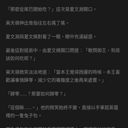
「那麼從尾巴開始吃？」這次是夏文淵開口。
昊天嶺伸出食指往左右搖了搖。
夏文淵與夏文嫣對看了一眼，眼中充滿疑惑。
最後這對姐弟中，由夏文嫣開口問道：「敢問御王，到底
該如何吃呢？」
昊天嶺微笑淡淡地道：「當本王覺得困擾的時候，本王喜
歡讓事情歸零，減少它的複雜度之後再來處置。」
「歸零……？那要如何歸零？」
「這個嘛……。」他的微笑始終不變，直接以手拿起蒸籠
裡的一隻兔子包。