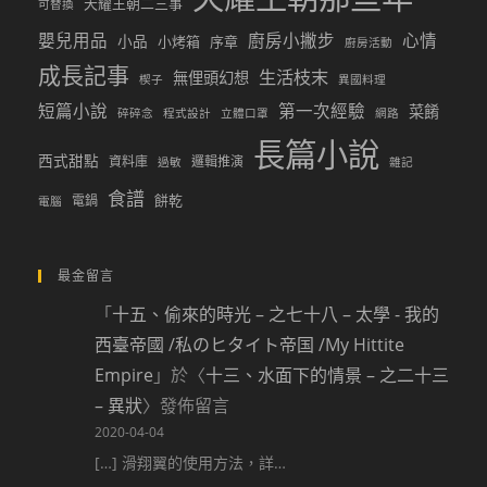
天耀王朝二三事
可替換
嬰兒用品
廚房小撇步
心情
小品
小烤箱
序章
廚房活動
成長記事
生活枝末
無俚頭幻想
楔子
異國料理
短篇小說
第一次經驗
菜餚
碎碎念
程式設計
立體口罩
網路
長篇小說
西式甜點
資料庫
邏輯推演
過敏
雜記
食譜
餅乾
電鍋
電腦
最金留言
「
十五、偷來的時光 – 之七十八 – 太學 - 我的
西臺帝國 /私のヒタイト帝国 /My Hittite
Empire
」於〈
十三、水面下的情景 – 之二十三
– 異狀
〉發佈留言
2020-04-04
[…] 滑翔翼的使用方法，詳…