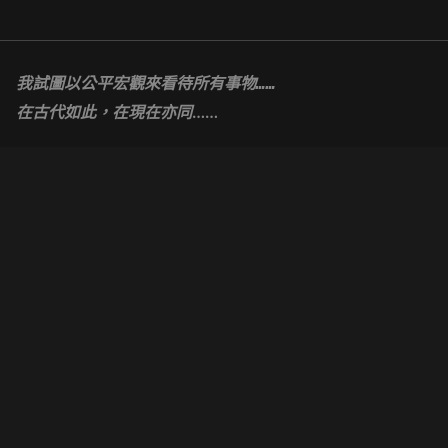
Skip
to
content
我試圖以公平宏觀來看待所有事物……
……
在古代如此，在現在亦同