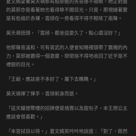
夏文嫣望著昊天嶺那有點邪魅的笑容挪不開眼，她正對面
的莫邪亦是看著她也看得移不開目光。只是，那視線著實
是有些過於赤裸，雲頎在一旁看得不得不輕咳了兩聲。
昊天嶺扭頭，「雲頎，都坐這麼久了，點心還沒好？」
他那聲音溫和，可有習武的人便會知曉裡頭帶了震魄的內
力，莫邪被震得一個激靈，戀戀捨不得地收回了近乎是不
禮貌的目光。
「王爺，應該差不多好了，屬下去瞧瞧。」
昊天嶺揮了揮手，雲頎躬身而退。
「這天耀德聚樓的招牌便是燒賣以及甜包子，本王想公主
應該會很喜歡。」
「本宮拭目以待。」夏文嫣笑吟吟地說道：「對了，既然