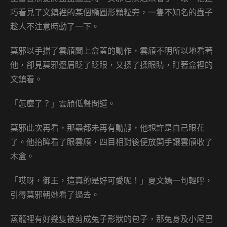
巧看見了文鎮裡的某個橢圓形顆粒旁，一隻不知名的蟲子
趁人不注意時動了一下。
莫邪以手擋了雲頎闔上盒蓋的動作，雲頎不明所以地看著
他，卻見莫邪蹙眉眨了眨眼，又揉了揉眼睛，盯著盒裡的
文鎮看。
「怎麼了？」雲頎低聲問道。
莫邪此次再看，那蟲都未再有動靜，他想許是自己眼花
了。他抬眸看了眼雲頎，四目相對後便放開手讓雲頎收了
木盒。
「哎呀，御王，這真的是好可愛呢！」夏文嫣一句輕呼，
引得莫邪朝她看了過去。
蒸籠裡有好幾隻被剪成兔子形狀的包子，那兔身及小尾巴