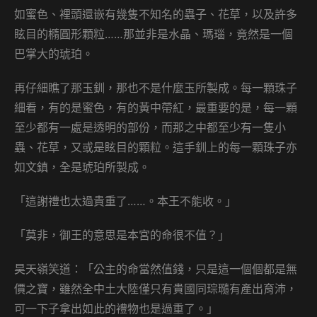
如蜜色、裡頭還嵌有幾隻不知名的蟲子、花草，以及許多
眩目的橢圓形顆粒……那並非是水晶、瑪瑙，竟然是一個
巴掌大的琥珀。
再仔細瞧了那玉釧，那也不是什麼玉所製成。每一顆珠子
細看，有的是蜜色，有的黃中帶紅，最重要的是，每一顆
至少都有一處是透明的部份，而那之中都至少有一隻小
蟲、花草，又或是眩目的顆粒。這手釧上的每一顆珠子亦
如文鎮，全是琥珀所製成。
「這謝禮也太過貴重了……。本王不能收。」
「莫非，御王的意思是本宮的命很不值？」
昊天嶺笑道：「公主的命當然值錢，只是這一個個都是無
價之寶，雖然全中土大陸僅只有貴國同琮瓍有產出育沛，
可一下子拿出如此的禮物也是過重了。」