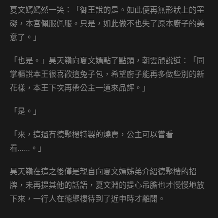
夏文嫣嫣然一笑：「御王說的是。如此便再無形狀上的罣
礙，本宮佩服佩服。只是，如此做不也失了原本廚子的美
意了。」
「也是。」昊天嶺向夏文嫣點了點頭，朝雲頎說道：「同
掌櫃說本王很喜歡這兔子包，希望廚子能再多做些別的新
花樣，本王下次再帶公主一道來品評。」
「是。」
「來，這還有德聚樓特製的燒賣，公主可以嘗看
看……。」
昊天嶺在這之後僅是親自向夏文嫣姊弟介紹德聚樓的招
牌，未再提其他的話語，夏文淵的提心吊膽也才慢慢地放
下來，一行人在德聚樓待到了近申時才離開。