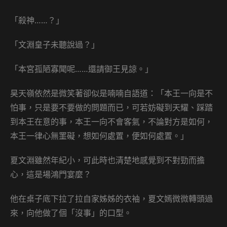
「殺神……？」
「文淵皇子未聽說過？」
「本宮孤陋寡聞呢……還請御王見諒。」
昊天嶺依然是微笑著卻似是喃喃自語道：「本王一向是不
怕事，只是要不要做的問題而已，可若妨礙到天耀、踩踏
到本王在意的事，本王一向不會客氣，不論對方是如何，
本王一律心無罣礙，想如何處置，便如何處置。」
夏文淵雖然年紀小，可此時也清楚地感覺到不對勁而擔
心，這是場鴻門宴麼？
他在桌子底下拉了拉自家姊姊的衣袖，夏文嫣微微轉頭過
來，向他做了個「沒事」的口型。