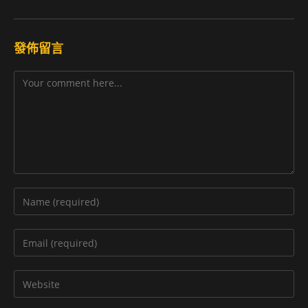
發佈留言
Comment
Enter
your
name
Enter
or
your
username
email
Enter
to
address
your
comment
to