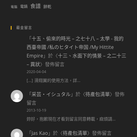
食譜
餅乾
電鍋
電腦
最金留言
「
十五、偷來的時光 – 之七十八 – 太學 - 我的
西臺帝國 /私のヒタイト帝国 /My Hittite
Empire
」於〈
十三、水面下的情景 – 之二十三
– 異狀
〉發佈留言
2020-04-04
[…] 滑翔翼的使用方法，詳…
「
采芸‧イシュタル
」於〈
待產包清單
〉發佈
留言
2013-10-19
妳好，抱歉現在才看到留言同意轉載，麻煩請…
「
Jas Kao
」於〈
待產包清單
〉發佈留言