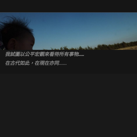
Skip
to
content
我試圖以公平宏觀來看待所有事物……
……
在古代如此，在現在亦同