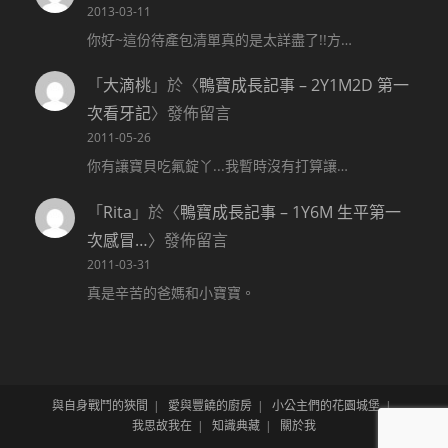
2013-03-11
你好~這份待產包清單真的是太詳盡了!!方…
「
大滴桃
」於〈
鴨寶成長記事 – 2Y1M2D 第一
次看牙記
〉發佈留言
2011-05-26
你有讓寶貝吃氟錠丫...我暫時沒有打算讓…
「
Rita
」於〈
鴨寶成長記事 – 1Y6M 生平第一
次感冒…
〉發佈留言
2011-03-31
真是辛苦的爸媽和小寶寶。
與自身戰鬥的狹間
愛與豐饒的廚房
小公主們的花園城堡
我思故我在
知識典藏
關於我