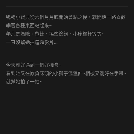
published:
category:
comments:
鴨鴨小寶貝從六個月月底開始會站之後，就開始一路喜歡
攀著各種東西站起來~
舉凡是媽咪、爸比、搖籃邊緣、小床欄杆等等~
一直沒幫她拍這類影片…
今天剛好遇到一個好機會~
看到她又在欺負床頭的小獅子溫濕計~相機又剛好在手邊~
就幫她拍了一拍~