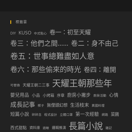
標籤雲
卷一：初至天耀
KUSO
DIY
中式點心
卷三：他們之間……
卷二：身不由己
卷五：世事總難盡如人意
卷六：那些偷來的時光
卷四：離開
天耀王朝那些年
天耀王朝二三事
可替換
嬰兒用品
廚房小撇步
心情
小品
小烤箱
序章
廚房活動
成長記事
生活枝末
無俚頭幻想
楔子
異國料理
短篇小說
第一次經驗
菜餚
碎碎念
程式設計
立體口罩
網路
長篇小說
西式甜點
資料庫
邏輯推演
過敏
雜記