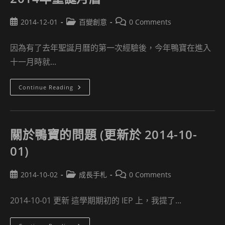
–
關
於
Post
Post
人
Post
2014-12-01
百變創意
0 Comments
臉
published:
category:
comments:
辨
識
因為有了去年聖誕月曆的第一次經驗後，今年鴨寶在進入
問
題…
十一月時就...
2014
Continue Reading
年
聖
誕
月
曆
關於鴨寶的問題 (更新於 2014-10-
01)
Post
Post
Post
2014-10-02
成長手札
0 Comments
published:
category:
comments:
2014-10-01 更新 這學期期初的 IEP 上，我提了...