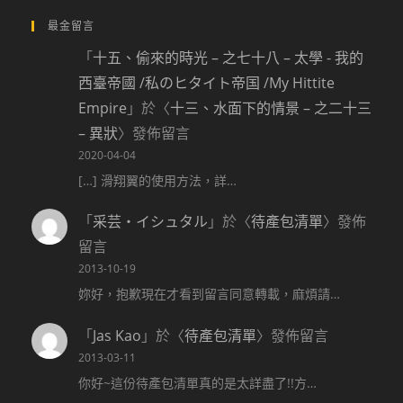
最金留言
「
十五、偷來的時光 – 之七十八 – 太學 - 我的
西臺帝國 /私のヒタイト帝国 /My Hittite
Empire
」於〈
十三、水面下的情景 – 之二十三
– 異狀
〉發佈留言
2020-04-04
[…] 滑翔翼的使用方法，詳…
「
采芸‧イシュタル
」於〈
待產包清單
〉發佈
留言
2013-10-19
妳好，抱歉現在才看到留言同意轉載，麻煩請…
「
Jas Kao
」於〈
待產包清單
〉發佈留言
2013-03-11
你好~這份待產包清單真的是太詳盡了!!方…