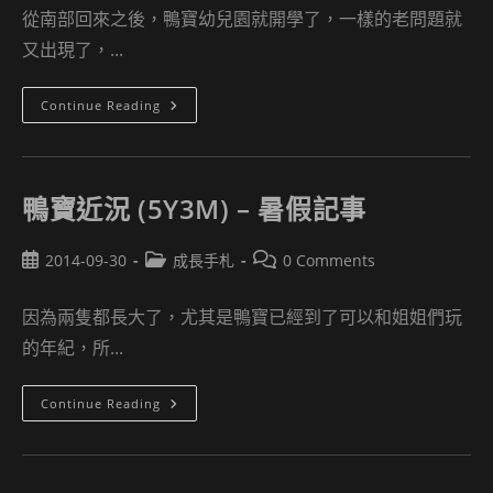
從南部回來之後，鴨寶幼兒園就開學了，一樣的老問題就
又出現了，...
鴨
Continue Reading
寶
近
況
(5Y4M)
鴨寶近況 (5Y3M) – 暑假記事
Post
Post
Post
2014-09-30
成長手札
0 Comments
published:
category:
comments:
因為兩隻都長大了，尤其是鴨寶已經到了可以和姐姐們玩
的年紀，所...
鴨
Continue Reading
寶
近
況
(5Y3M)
–