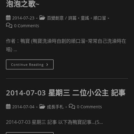
暑
泡泡之歌~
假
記
事
Post
Post
2014-07-23
百變創意
/
詩篇‧童謠‧順口溜
published:
category:
Post
0 Comments
comments:
作者：鴨寶 (鴨寶洗澡時自創的順口溜~常常自己洗澡時在
唱) ...
泡
Continue Reading
泡
之
歌
~
2014-07-03 星期三 二位小公主 記事
Post
Post
Post
2014-07-04
成長手札
0 Comments
published:
category:
comments:
2014-07-03 星期三 記事 以下為鴨寶記事...(5...