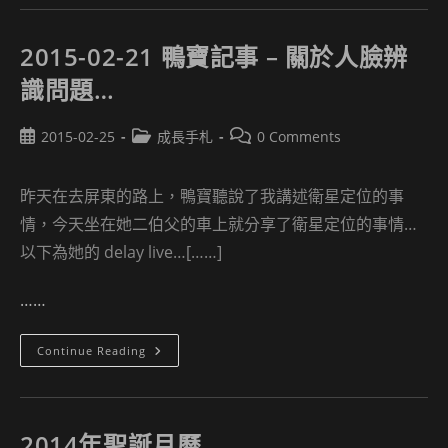
玩
法
2015-02-21 鴨寶記事 – 關於人臉辨
識問題…
Post
Post
Post
2015-02-25
成長手札
0 Comments
published:
category:
comments:
昨天在去屏東的路上，鴨寶聽說了我講述衛星定位的事
情，今天坐在她二伯父的車上就分享了衛星定位的事情…
以下為她的 delay live…[……]
……
2015-
Continue Reading
02-
21
鴨
寶
記
事
2014年聖誕月曆