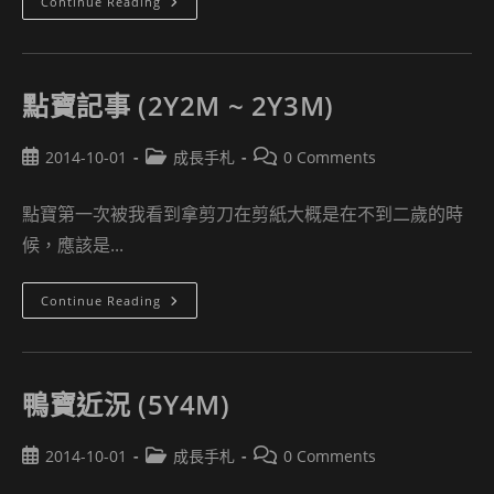
關
Continue Reading
於
鴨
寶
的
問
題
點寶記事 (2Y2M ~ 2Y3M)
(更
新
於
Post
Post
2014-
Post
2014-10-01
成長手札
0 Comments
10-
published:
category:
comments:
01)
點寶第一次被我看到拿剪刀在剪紙大概是在不到二歲的時
候，應該是...
點
Continue Reading
寶
記
事
(2Y2M
~
2Y3M)
鴨寶近況 (5Y4M)
Post
Post
Post
2014-10-01
成長手札
0 Comments
published:
category:
comments: