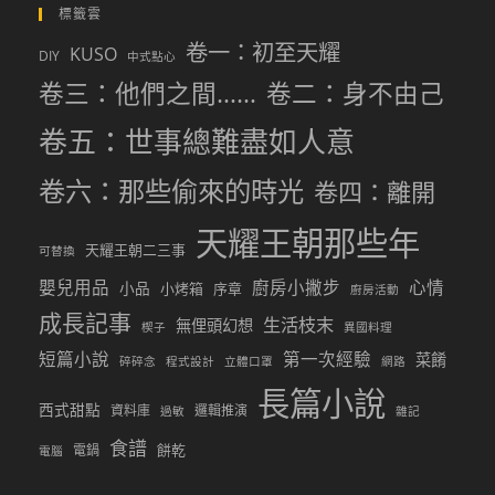
標籤雲
卷一：初至天耀
KUSO
DIY
中式點心
卷三：他們之間……
卷二：身不由己
卷五：世事總難盡如人意
卷六：那些偷來的時光
卷四：離開
天耀王朝那些年
天耀王朝二三事
可替換
嬰兒用品
廚房小撇步
心情
小品
小烤箱
序章
廚房活動
成長記事
生活枝末
無俚頭幻想
楔子
異國料理
短篇小說
第一次經驗
菜餚
碎碎念
程式設計
立體口罩
網路
長篇小說
西式甜點
資料庫
邏輯推演
過敏
雜記
食譜
餅乾
電鍋
電腦