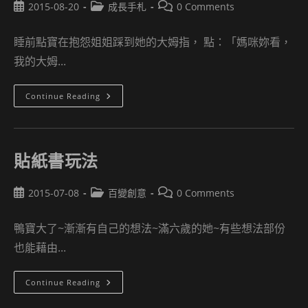
Post
Post
Post
2015-08-20
成長手札
0 Comments
published:
category:
comments:
睡前點寶在抱怨姐姐踩到她的大姆指， 點：「媽咪妳看，
我的大姆...
2015-
Continue Reading
08-
19
點
寶
記
事
貼紙書玩法
–
觀
察
Post
Post
Post
2015-07-08
百變創意
0 Comments
published:
category:
comments:
鴨寶大了~漸漸有自己的想法~滿六歲的她~有些想法部份
也能藉由...
貼
Continue Reading
紙
書