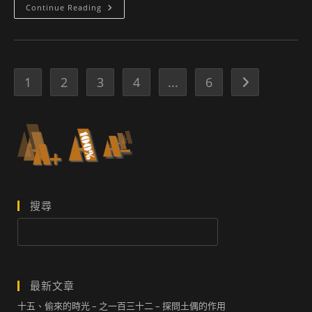
2014-
Continue Reading
07-
03
星
期
三
二
位
1
2
3
4
...
6
Go to the next
小
公
主
記
事
搜尋
搜
尋
最新文章
十五、偷來的時光 – 之一百三十二 – 探問土偶的作用